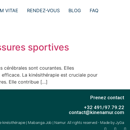
M VITAE
RENDEZ-VOUS
BLOG
FAQ
ssures sportives
s cérébrales sont courantes. Elles
efficace. La kinésithérapie est cruciale pour
res. Elle contribue […]
Prenez contact
+32 491/97.79.22
contact@kinenamur.com
 kinésithérapie | Mabanga Job | Namur. All rights reserved - Made by JyGa